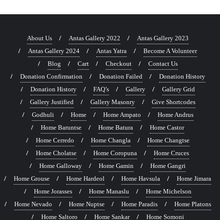
About Us
Antas Gallery 2022
Antas Gallery 2023
Antas Gallery 2024
Antas Yatra
Become A Volunteer
Blog
Cart
Checkout
Contact Us
Donation Confirmation
Donation Failed
Donation History
Donation History
FAQ’s
Gallery
Gallery Grid
Gallery Justified
Gallery Masonry
Give Shortcodes
Godhuli
Home
Home Ampato
Home Andrus
Home Baruntse
Home Batura
Home Castor
Home Cerredo
Home Changla
Home Changtse
Home Cholatse
Home Coropuna
Home Cruces
Home Galloway
Home Gamin
Home Gangri
Home Grouse
Home Hardeol
Home Havsula
Home Jimara
Home Jorasses
Home Manaslu
Home Michelson
Home Nevado
Home Nuptse
Home Paradis
Home Platons
Home Saltoro
Home Sankar
Home Somoni